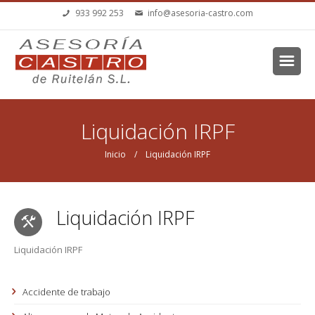
Pasar al contenido principal
933 992 253
info@asesoria-castro.com
Se encuentra usted aquí
Liquidación IRPF
Inicio
/ Liquidación IRPF
Liquidación IRPF
Liquidación IRPF
Accidente de trabajo