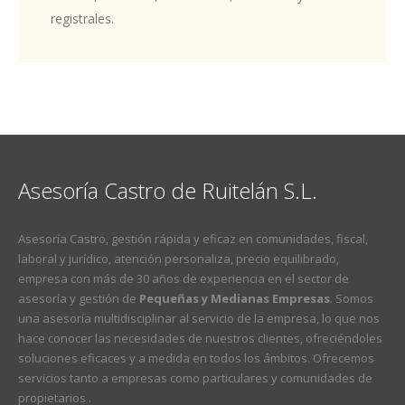
registrales.
Asesoría Castro de Ruitelán S.L.
Asesoría Castro, gestión rápida y eficaz en comunidades, fiscal,
laboral y jurídico, atención personaliza, precio equilibrado,
empresa con más de 30 años de experiencia en el sector de
asesoría y gestión de
Pequeñas y Medianas Empresas
. Somos
una asesoría multidisciplinar al servicio de la empresa, lo que nos
hace conocer las necesidades de nuestros clientes, ofreciéndoles
soluciones eficaces y a medida en todos los ámbitos. Ofrecemos
servicios tanto a empresas como particulares y comunidades de
propietarios .