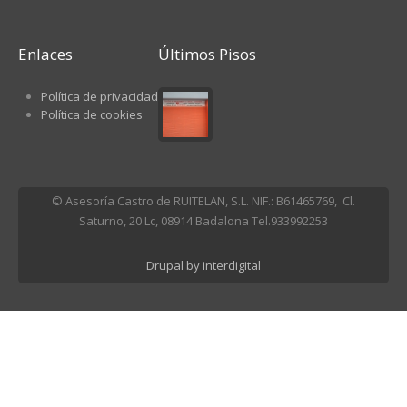
Enlaces
Últimos Pisos
Política de privacidad
Política de cookies
© Asesoría Castro de RUITELAN, S.L. NIF.: B61465769, Cl.
Saturno, 20 Lc, 08914 Badalona Tel.933992253
Drupal by interdigital