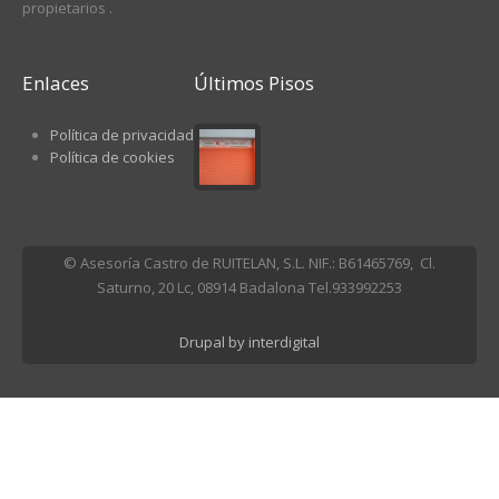
propietarios .
Enlaces
Últimos Pisos
Política de privacidad
Política de cookies
© Asesoría Castro de RUITELAN, S.L. NIF.: B61465769, Cl.
Saturno, 20 Lc, 08914 Badalona Tel.933992253
Drupal by interdigital