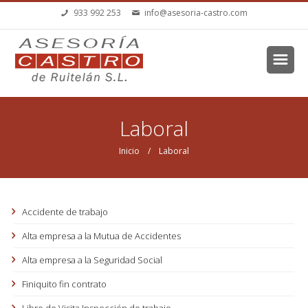
Pasar al contenido principal
933 992 253
info@asesoria-castro.com
Se encuentra usted aquí
Laboral
Inicio
/ Laboral
Accidente de trabajo
Alta empresa a la Mutua de Accidentes
Alta empresa a la Seguridad Social
Finiquito fin contrato