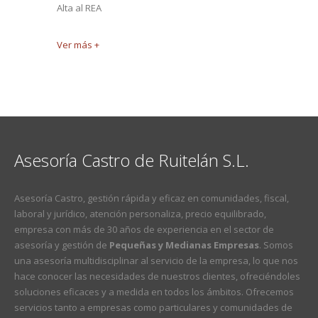
Alta al REA
Ver más +
Asesoría Castro de Ruitelán S.L.
Asesoría Castro, gestión rápida y eficaz en comunidades, fiscal,
laboral y jurídico, atención personaliza, precio equilibrado,
empresa con más de 30 años de experiencia en el sector de
asesoría y gestión de
Pequeñas y Medianas Empresas
. Somos
una asesoría multidisciplinar al servicio de la empresa, lo que nos
hace conocer las necesidades de nuestros clientes, ofreciéndoles
soluciones eficaces y a medida en todos los ámbitos. Ofrecemos
servicios tanto a empresas como particulares y comunidades de