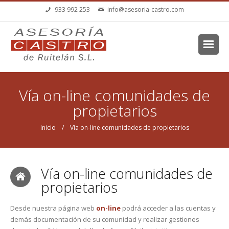
Pasar al contenido principal
933 992 253
info@asesoria-castro.com
Se encuentra usted aquí
Vía on-line comunidades de
propietarios
Inicio
/ Vía on-line comunidades de propietarios
Vía on-line comunidades de
propietarios
Desde nuestra página web
on-line
podrá acceder a las cuentas y
demás documentación de su comunidad y realizar gestiones